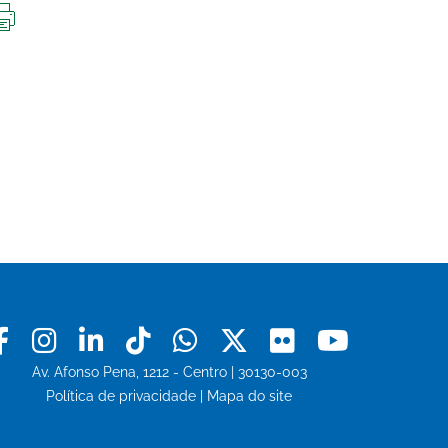
IMPRIMIR
ESTA
PÁGINA
Facebook
Instagram
Linkedin
Tiktok
Whatsapp
X
Flickr
Youtu
Av. Afonso Pena, 1212 - Centro | 30130-003
Política de privacidade
|
Mapa do site