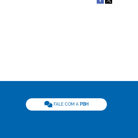
be
FALE COM A
PBH