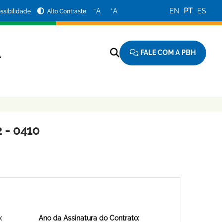
−
+
A
A
EN
PT
ES
ssibilidade
Alto Contraste
FALE COM A PBH
A
 - 0410
:
Ano da Assinatura do Contrato: