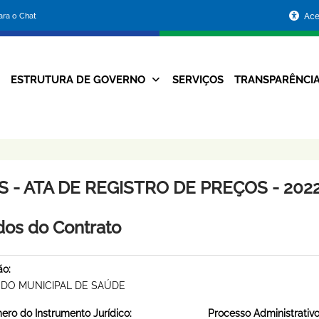
Portal
para o Chat
Ace
da
Prefeitura
ESTRUTURA DE GOVERNO
SERVIÇOS
TRANSPARÊNCI
Navegação
de
Principal
Belo
Horizonte
 - ATA DE REGISTRO DE PREÇOS - 2022
os do Contrato
ão:
DO MUNICIPAL DE SAÚDE
ro do Instrumento Jurídico:
Processo Administrativo