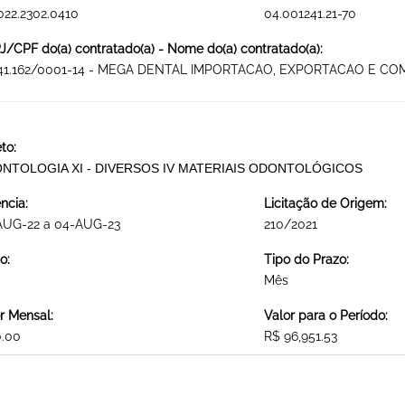
022.2302.0410
04.001241.21-70
/CPF do(a) contratado(a) - Nome do(a) contratado(a):
341.162/0001-14 - MEGA DENTAL IMPORTACAO, EXPORTACAO E 
to:
NTOLOGIA XI - DIVERSOS IV MATERIAIS ODONTOLÓGICOS
ncia:
Licitação de Origem:
AUG-22 a 04-AUG-23
210/2021
o:
Tipo do Prazo:
Mês
r Mensal:
Valor para o Período:
0.00
R$ 96,951.53