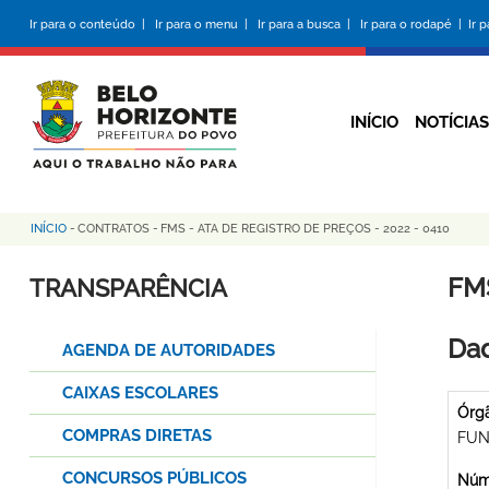
Pular
Ir para o conteúdo |
Ir para o menu |
Ir para a busca |
Ir para o rodapé |
Ir 
para
o
conteúdo
principal
INÍCIO
NOTÍCIAS
INÍCIO
-
CONTRATOS
-
FMS - ATA DE REGISTRO DE PREÇOS - 2022 - 0410
Trilha
de
FMS
TRANSPARÊNCIA
navegação
Dad
AGENDA DE AUTORIDADES
CAIXAS ESCOLARES
Órg
COMPRAS DIRETAS
FUN
CONCURSOS PÚBLICOS
Núme