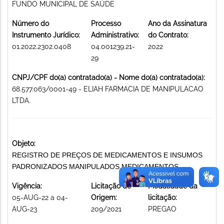
FUNDO MUNICIPAL DE SAÚDE
Número do
Processo
Ano da Assinatura
Instrumento Jurídico:
Administrativo:
do Contrato:
01.2022.2302.0408
04.001239.21-
2022
29
CNPJ/CPF do(a) contratado(a) - Nome do(a) contratado(a):
68.577.063/0001-49 - ELIAH FARMACIA DE MANIPULACAO
LTDA.
Objeto:
REGISTRO DE PREÇOS DE MEDICAMENTOS E INSUMOS
PADRONIZADOS MANIPULADOS MEDICAMENTOS
Vigência:
Licitação de
Modalidade da
05-AUG-22 a 04-
Origem:
licitação:
AUG-23
209/2021
PREGAO