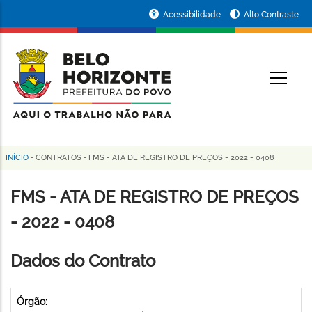
Pular
Portal
Acessibilidade
Alto Contraste
para
da
o
conteúdo
Prefeitura
O
principal
de
Belo
Horizonte
INÍCIO
-
CONTRATOS
-
FMS - ATA DE REGISTRO DE PREÇOS - 2022 - 0408
Trilha
de
FMS - ATA DE REGISTRO DE PREÇOS
navegação
- 2022 - 0408
Dados do Contrato
Órgão: