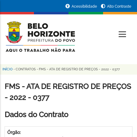
Pular
Portal
Acessibilidade
Alto Contraste
para
da
o
conteúdo
Prefeitura
O
principal
de
Belo
Horizonte
INÍCIO
-
CONTRATOS
-
FMS - ATA DE REGISTRO DE PREÇOS - 2022 - 0377
Trilha
de
FMS - ATA DE REGISTRO DE PREÇOS
navegação
- 2022 - 0377
Dados do Contrato
Órgão: