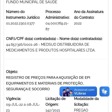
FUNDO MUNICIPAL DE SAÚDE
Número do
Processo
Ano da Assinatura
Instrumento Jurídico:
Administrativo:
do Contrato:
01.2022.2302.0377
04.000769.21-
2022
87
CNPJ/CPF do(a) contratado(a) - Nome do(a) contratado(a):
44.657.316/0001-26 - MEDSUD DISTRIBUIDORA DE
MEDICAMENTOS E PRODUTOS HOSPITALARES LTDA.
Objeto:
REGISTRO DE PREÇOS PARA A AQUISIÇÃO DE EPI
EQUIPAMENTOS E MATERIAIS DE PROTEÇÃO,
SEGURANÇA E SOCORRO
Vigência:
Licitação de
Modalidade da
09-JUL-22 a 08-JUL-
Origem:
licitação:
23
142/2021
PREGAO