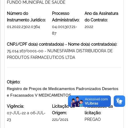
FUNDO MUNICIPAL DE SAÚDE
Número do
Processo
Ano da Assinatura
Instrumento Jurídico:
Administrativo:
do Contrato:
01.2022.2302.0364
04.001307.21-
2022
87
CNPJ/CPF do(a) contratado(a) - Nome do(a) contratado(a):
75.014.167/0001-00 - NUNESFARMA DISTRIBUIDORA DE
PRODUTOS FARMACEUTICOS LTDA
Objeto:
Registro de Preços de Medicamentos Padronizados Desertos
e Fracassados V MEDICAMENTOS
Vigência:
Licitação de
Modalidade da
07-JUL-22 a 06-JUL-
Origem:
licitação:
23
221/2021
PREGAO