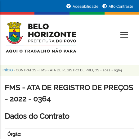
Pular
Portal
Acessibilidade
Alto Contraste
para
da
o
conteúdo
Prefeitura
O
principal
de
Belo
Horizonte
INÍCIO
-
CONTRATOS
-
FMS - ATA DE REGISTRO DE PREÇOS - 2022 - 0364
Trilha
de
FMS - ATA DE REGISTRO DE PREÇOS
navegação
- 2022 - 0364
Dados do Contrato
Órgão: