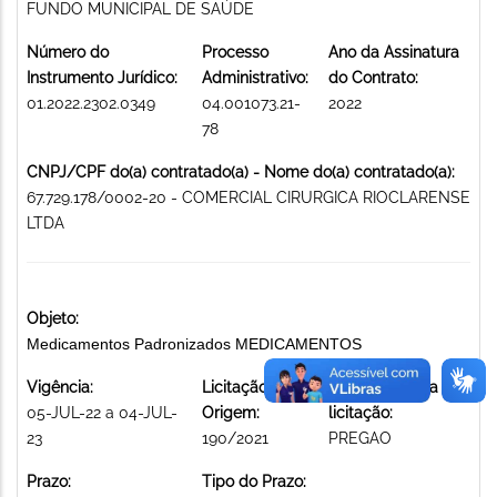
FUNDO MUNICIPAL DE SAÚDE
Número do
Processo
Ano da Assinatura
Instrumento Jurídico:
Administrativo:
do Contrato:
01.2022.2302.0349
04.001073.21-
2022
78
CNPJ/CPF do(a) contratado(a) - Nome do(a) contratado(a):
67.729.178/0002-20 - COMERCIAL CIRURGICA RIOCLARENSE
LTDA
Objeto:
Medicamentos Padronizados MEDICAMENTOS
Vigência:
Licitação de
Modalidade da
05-JUL-22 a 04-JUL-
Origem:
licitação:
23
190/2021
PREGAO
Prazo:
Tipo do Prazo: