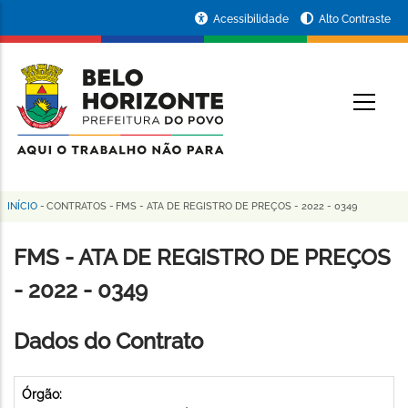
Pular
Portal
Acessibilidade
Alto Contraste
para
da
o
conteúdo
Prefeitura
O
principal
de
Belo
Horizonte
INÍCIO
-
CONTRATOS
-
FMS - ATA DE REGISTRO DE PREÇOS - 2022 - 0349
Trilha
de
FMS - ATA DE REGISTRO DE PREÇOS
navegação
- 2022 - 0349
Dados do Contrato
Órgão: