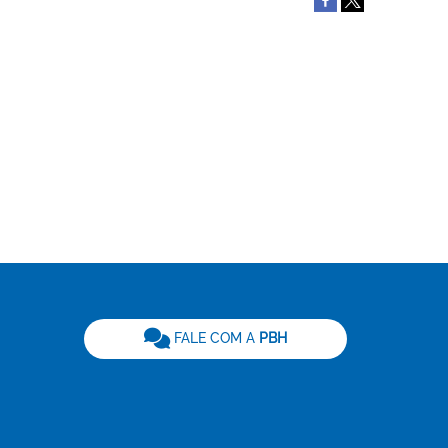
be
FALE COM A
PBH