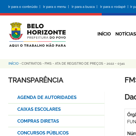
Pular
Ir para o conteúdo |
Ir para o menu |
Ir para a busca |
Ir para o rodapé |
Ir 
para
o
conteúdo
principal
INÍCIO
NOTÍCIAS
INÍCIO
-
CONTRATOS
-
FMS - ATA DE REGISTRO DE PREÇOS - 2022 - 0341
Trilha
de
FMS
TRANSPARÊNCIA
navegação
Dad
AGENDA DE AUTORIDADES
CAIXAS ESCOLARES
Órg
COMPRAS DIRETAS
FUN
CONCURSOS PÚBLICOS
Núme