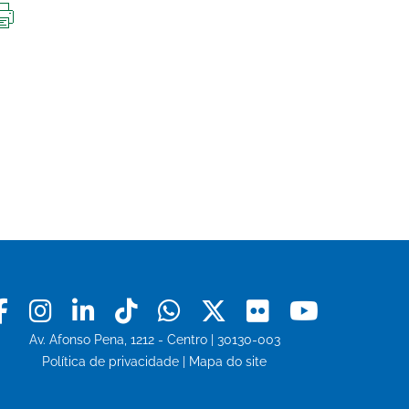
IMPRIMIR
ESTA
PÁGINA
Facebook
Instagram
Linkedin
Tiktok
Whatsapp
X
Flickr
Youtu
Av. Afonso Pena, 1212 - Centro | 30130-003
Política de privacidade
|
Mapa do site