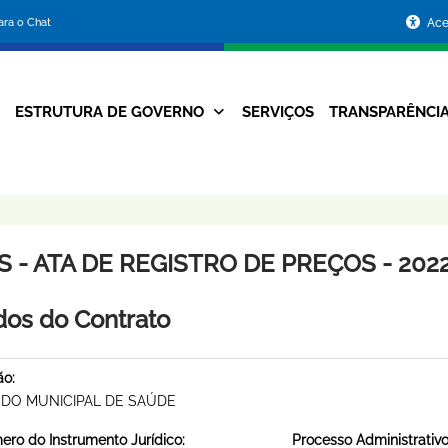
Portal
para o Chat
Ace
da
Prefeitura
ESTRUTURA DE GOVERNO
SERVIÇOS
TRANSPARÊNCI
Navegação
de
Principal
Belo
Horizonte
 - ATA DE REGISTRO DE PREÇOS - 2022
os do Contrato
ão:
DO MUNICIPAL DE SAÚDE
ro do Instrumento Jurídico:
Processo Administrativo