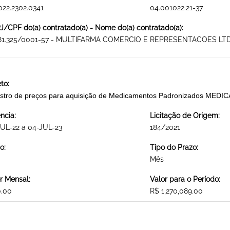
022.2302.0341
04.001022.21-37
/CPF do(a) contratado(a) - Nome do(a) contratado(a):
681.325/0001-57 - MULTIFARMA COMERCIO E REPRESENTACOES LTD
to:
stro de preços para aquisição de Medicamentos Padronizados ME
ncia:
Licitação de Origem:
UL-22 a 04-JUL-23
184/2021
o:
Tipo do Prazo:
Mês
r Mensal:
Valor para o Período:
0.00
R$ 1,270,089.00