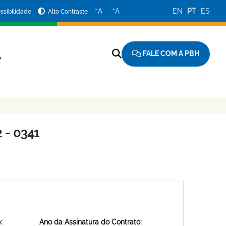
−
+
A
A
EN
PT
ES
ssibilidade
Alto Contraste
FALE COM A PBH
A
 - 0341
:
Ano da Assinatura do Contrato: