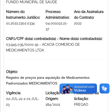
FUNDO MUNICIPAL DE SAÚDE
Número do
Processo
Ano da Assinatura
Instrumento Jurídico:
Administrativo:
do Contrato:
01.2022.2302.0334
04.001022.21-
2022
37
CNPJ/CPF do(a) contratado(a) - Nome do(a) contratado(a):
03.945.035/0001-91 - ACACIA COMERCIO DE
MEDICAMENTOS LTDA
Objeto:
Registro de preços para aquisição de Medicamentos
Padronizados MEDICAMENTOS
Vigência:
Licitação de
Modalidade da
02-JUL-22 a 01-JUL-
Origem:
licitação:
23
184/2021
PREGAO