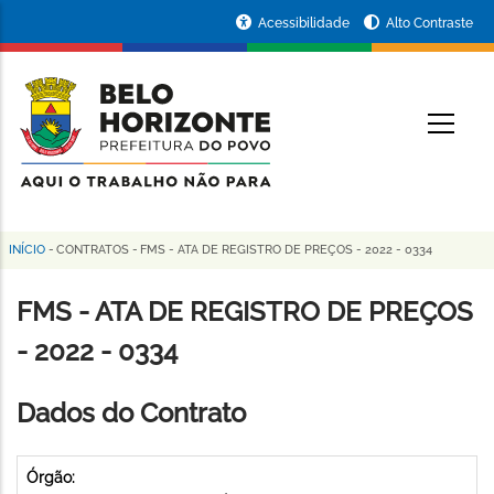
Pular
Portal
Acessibilidade
Alto Contraste
para
da
o
conteúdo
Prefeitura
O
principal
de
Belo
Horizonte
INÍCIO
-
CONTRATOS
-
FMS - ATA DE REGISTRO DE PREÇOS - 2022 - 0334
Trilha
de
FMS - ATA DE REGISTRO DE PREÇOS
navegação
- 2022 - 0334
Dados do Contrato
Órgão: