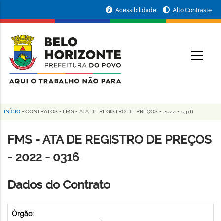
Pular
Portal
Acessibilidade
Alto Contraste
para
da
o
conteúdo
Prefeitura
O
principal
de
Belo
Horizonte
INÍCIO
-
CONTRATOS
-
FMS - ATA DE REGISTRO DE PREÇOS - 2022 - 0316
Trilha
de
FMS - ATA DE REGISTRO DE PREÇOS
navegação
- 2022 - 0316
Dados do Contrato
Órgão: