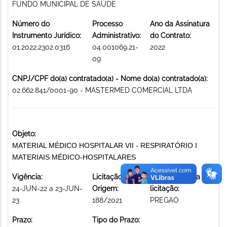
FUNDO MUNICIPAL DE SAÚDE
Número do
Processo
Ano da Assinatura
Instrumento Jurídico:
Administrativo:
do Contrato:
01.2022.2302.0316
04.001069.21-
2022
09
CNPJ/CPF do(a) contratado(a) - Nome do(a) contratado(a):
02.662.841/0001-90 - MASTERMED COMERCIAL LTDA
Objeto:
MATERIAL MÉDICO HOSPITALAR VII - RESPIRATÓRIO I
MATERIAIS MÉDICO-HOSPITALARES
Vigência:
Licitação de
Modalidade da
24-JUN-22 a 23-JUN-
Origem:
licitação:
23
188/2021
PREGAO
Prazo:
Tipo do Prazo: