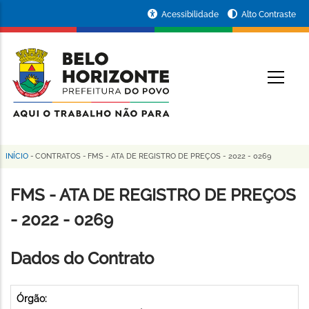
Pular
Portal
Acessibilidade
Alto Contraste
para
da
o
conteúdo
Prefeitura
O
principal
de
Belo
Horizonte
INÍCIO
-
CONTRATOS
-
FMS - ATA DE REGISTRO DE PREÇOS - 2022 - 0269
Trilha
de
FMS - ATA DE REGISTRO DE PREÇOS
navegação
- 2022 - 0269
Dados do Contrato
Órgão: