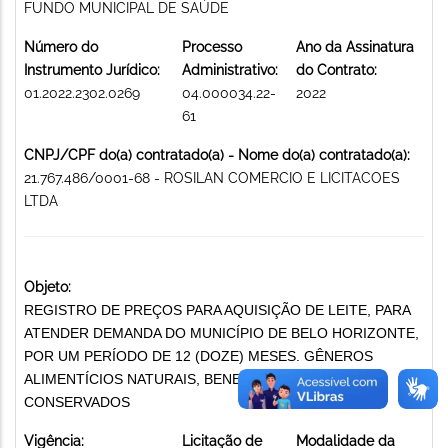
FUNDO MUNICIPAL DE SAÚDE
Número do
Processo
Ano da Assinatura
Instrumento Jurídico:
Administrativo:
do Contrato:
01.2022.2302.0269
04.000034.22-
2022
61
CNPJ/CPF do(a) contratado(a) - Nome do(a) contratado(a):
21.767.486/0001-68 - ROSILAN COMERCIO E LICITACOES
LTDA
Objeto:
REGISTRO DE PREÇOS PARA AQUISIÇÃO DE LEITE, PARA
ATENDER DEMANDA DO MUNICÍPIO DE BELO HORIZONTE,
POR UM PERÍODO DE 12 (DOZE) MESES. GÊNEROS
ALIMENTÍCIOS NATURAIS, BENEFICIADOS OU
CONSERVADOS
Vigência:
Licitação de
Modalidade da