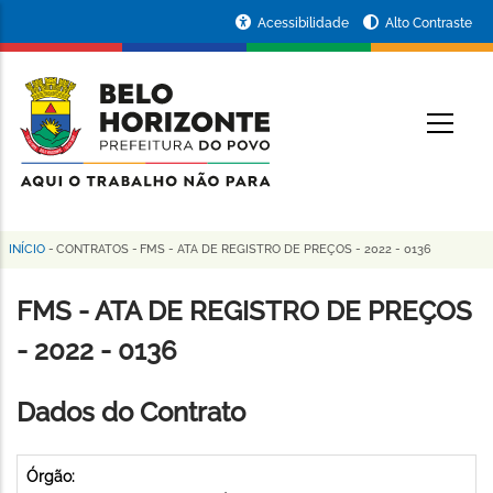
Pular
Portal
Acessibilidade
Alto Contraste
para
da
o
conteúdo
Prefeitura
O
principal
de
Belo
Horizonte
INÍCIO
-
CONTRATOS
-
FMS - ATA DE REGISTRO DE PREÇOS - 2022 - 0136
Trilha
de
FMS - ATA DE REGISTRO DE PREÇOS
navegação
- 2022 - 0136
Dados do Contrato
Órgão: