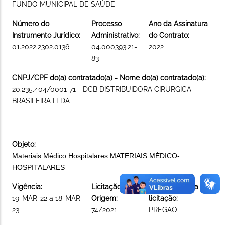
FUNDO MUNICIPAL DE SAÚDE
Número do
Processo
Ano da Assinatura
Instrumento Jurídico:
Administrativo:
do Contrato:
01.2022.2302.0136
04.000393.21-
2022
83
CNPJ/CPF do(a) contratado(a) - Nome do(a) contratado(a):
20.235.404/0001-71 - DCB DISTRIBUIDORA CIRURGICA
BRASILEIRA LTDA
Objeto:
Materiais Médico Hospitalares MATERIAIS MÉDICO-
HOSPITALARES
Vigência:
Licitação de
Modalidade da
19-MAR-22 a 18-MAR-
Origem:
licitação:
23
74/2021
PREGAO