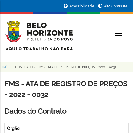
Pular
Portal
Acessibilidade
Alto Contraste
para
da
o
conteúdo
Prefeitura
O
principal
de
Belo
Horizonte
INÍCIO
-
CONTRATOS
-
FMS - ATA DE REGISTRO DE PREÇOS - 2022 - 0032
Trilha
de
FMS - ATA DE REGISTRO DE PREÇOS
navegação
- 2022 - 0032
Dados do Contrato
Órgão: