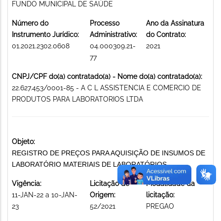
FUNDO MUNICIPAL DE SAÚDE
Número do
Processo
Ano da Assinatura
Instrumento Jurídico:
Administrativo:
do Contrato:
01.2021.2302.0608
04.000309.21-
2021
77
CNPJ/CPF do(a) contratado(a) - Nome do(a) contratado(a):
22.627.453/0001-85 - A C L ASSISTENCIA E COMERCIO DE
PRODUTOS PARA LABORATORIOS LTDA
Objeto:
REGISTRO DE PREÇOS PARA AQUISIÇÃO DE INSUMOS DE
LABORATÓRIO MATERIAIS DE LABORATÓRIOS
Vigência:
Licitação de
Modalidade da
11-JAN-22 a 10-JAN-
Origem:
licitação:
23
52/2021
PREGAO