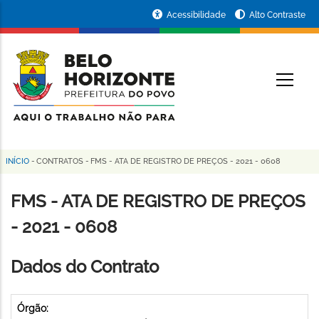
Pular
Portal
Acessibilidade
Alto Contraste
para
da
o
conteúdo
Prefeitura
O
principal
de
Belo
Horizonte
INÍCIO
-
CONTRATOS
-
FMS - ATA DE REGISTRO DE PREÇOS - 2021 - 0608
Trilha
de
FMS - ATA DE REGISTRO DE PREÇOS
navegação
- 2021 - 0608
Dados do Contrato
Órgão: