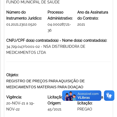
FUNDO MUNICIPAL DE SAÚDE
Número do
Processo
Ano da Assinatura
Instrumento Jurídico:
Administrativo:
do Contrato:
01.2021.2302.0520
04.000287.21-
2021
36
CNPJ/CPF do(a) contratado(a) - Nome do(a) contratado(a):
34.729.047/0001-02 - NSA DISTRIBUIDORA DE
MEDICAMENTOS LTDA
Objeto:
REGISTRO DE PREÇOS PARA AQUISIÇÃO DE
MEDICAMENTOS MATERIAIS PARA DOAÇAO
Vigência:
Licitação de
Modalidade da
20-NOV-21 a 19-
Origem:
licitação:
NOV-22
45/2021
PREGAO