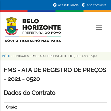
Pular
Portal
Acessibilidade
Alto Contraste
para
da
o
conteúdo
Prefeitura
O
principal
de
Belo
Horizonte
INÍCIO
-
CONTRATOS
-
FMS - ATA DE REGISTRO DE PREÇOS - 2021 - 0520
Trilha
de
FMS - ATA DE REGISTRO DE PREÇOS
navegação
- 2021 - 0520
Dados do Contrato
Órgão: