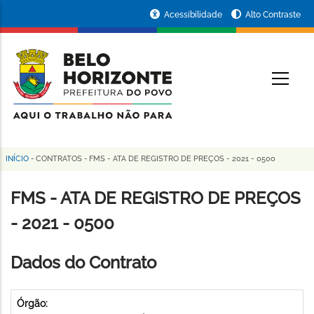
Pular
Portal
Acessibilidade
Alto Contraste
para
da
o
conteúdo
Prefeitura
O
principal
de
Belo
Horizonte
INÍCIO
-
CONTRATOS
-
FMS - ATA DE REGISTRO DE PREÇOS - 2021 - 0500
Trilha
de
FMS - ATA DE REGISTRO DE PREÇOS
navegação
- 2021 - 0500
Dados do Contrato
Órgão: