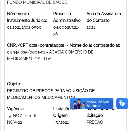
FUNDO MUNICIPAL DE SAÚDE
Número do
Processo
Ano da Assinatura
Instrumento Jurídico:
Administrativo:
do Contrato:
01.2021.2302.0500
04.000287.21-
2021
36
CNPJ/CPF do(a) contratado(a) - Nome do(a) contratado(a):
03.945.035/0001-91 - ACACIA COMERCIO DE
MEDICAMENTOS LTDA
Objeto:
REGISTRO DE PREÇOS PARA AQUISIÇÃO DE
MEDICAMENTOS MEDICAMENTOS
Vigência:
Licitação de
Modalidade da
19-NOV-21 a 18-
Origem:
licitação:
NOV-22
45/2021
PREGAO