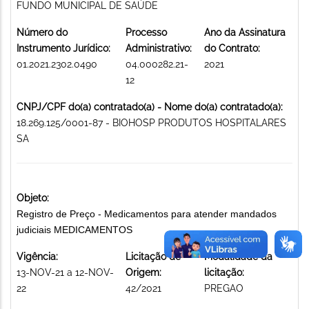
FUNDO MUNICIPAL DE SAÚDE
Número do
Processo
Ano da Assinatura
Instrumento Jurídico:
Administrativo:
do Contrato:
01.2021.2302.0490
04.000282.21-
2021
12
CNPJ/CPF do(a) contratado(a) - Nome do(a) contratado(a):
18.269.125/0001-87 - BIOHOSP PRODUTOS HOSPITALARES
SA
Objeto:
Registro de Preço - Medicamentos para atender mandados
judiciais MEDICAMENTOS
Vigência:
Licitação de
Modalidade da
13-NOV-21 a 12-NOV-
Origem:
licitação:
22
42/2021
PREGAO