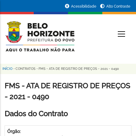
Pular
Portal
Acessibilidade
Alto Contraste
para
da
o
conteúdo
Prefeitura
O
principal
de
Belo
Horizonte
INÍCIO
-
CONTRATOS
-
FMS - ATA DE REGISTRO DE PREÇOS - 2021 - 0490
Trilha
de
FMS - ATA DE REGISTRO DE PREÇOS
navegação
- 2021 - 0490
Dados do Contrato
Órgão: