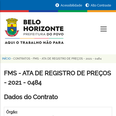
Pular
Portal
Acessibilidade
Alto Contraste
para
da
o
conteúdo
Prefeitura
O
principal
de
Belo
Horizonte
INÍCIO
-
CONTRATOS
-
FMS - ATA DE REGISTRO DE PREÇOS - 2021 - 0484
Trilha
de
FMS - ATA DE REGISTRO DE PREÇOS
navegação
- 2021 - 0484
Dados do Contrato
Órgão: