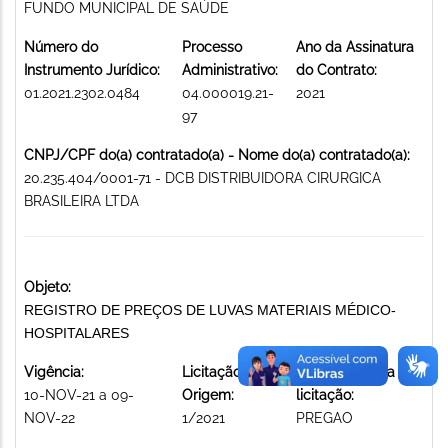
FUNDO MUNICIPAL DE SAÚDE
Número do
Processo
Ano da Assinatura
Instrumento Jurídico:
Administrativo:
do Contrato:
01.2021.2302.0484
04.000019.21-
2021
97
CNPJ/CPF do(a) contratado(a) - Nome do(a) contratado(a):
20.235.404/0001-71 - DCB DISTRIBUIDORA CIRURGICA
BRASILEIRA LTDA
Objeto:
REGISTRO DE PREÇOS DE LUVAS MATERIAIS MÉDICO-
HOSPITALARES
Vigência:
Licitação de
Modalidade da
10-NOV-21 a 09-
Origem:
licitação:
NOV-22
1/2021
PREGAO