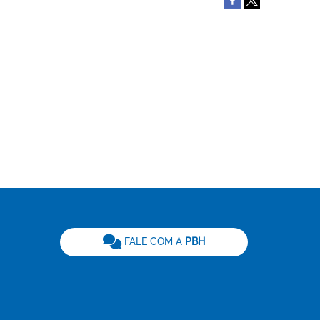
be
FALE COM A
PBH