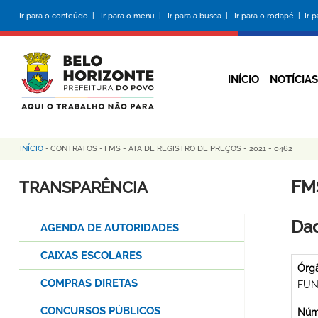
Pular
Ir para o conteúdo |
Ir para o menu |
Ir para a busca |
Ir para o rodapé |
Ir 
para
o
conteúdo
principal
INÍCIO
NOTÍCIAS
INÍCIO
-
CONTRATOS
-
FMS - ATA DE REGISTRO DE PREÇOS - 2021 - 0462
Trilha
de
FMS
TRANSPARÊNCIA
navegação
Dad
AGENDA DE AUTORIDADES
CAIXAS ESCOLARES
Órg
COMPRAS DIRETAS
FUN
CONCURSOS PÚBLICOS
Núme