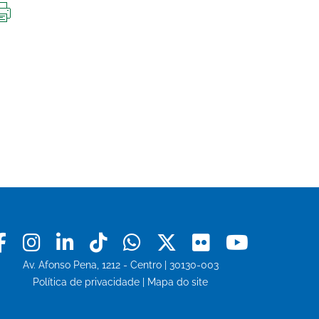
IMPRIMIR
ESTA
PÁGINA
Facebook
Instagram
Linkedin
Tiktok
Whatsapp
X
Flickr
Youtu
Av. Afonso Pena, 1212 - Centro | 30130-003
Política de privacidade
|
Mapa do site