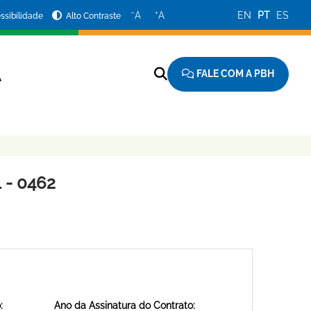
−
+
A
A
EN
PT
ES
ssibilidade
Alto Contraste
FALE COM A PBH
A
 - 0462
:
Ano da Assinatura do Contrato: