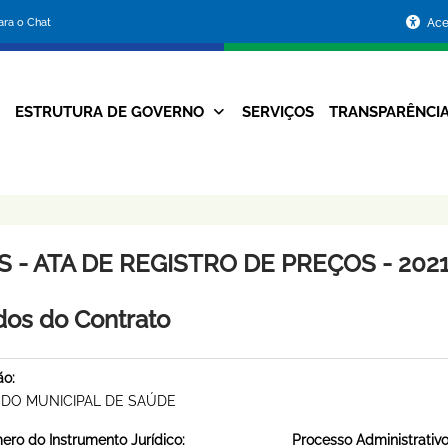
Portal
para o Chat
Ace
da
Prefeitura
ESTRUTURA DE GOVERNO
SERVIÇOS
TRANSPARÊNCI
Navegação
de
Principal
Belo
Horizonte
 - ATA DE REGISTRO DE PREÇOS - 2021
os do Contrato
ão:
DO MUNICIPAL DE SAÚDE
ro do Instrumento Jurídico:
Processo Administrativo