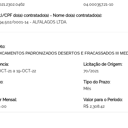
021.2302.0462
04.000357.21-10
/CPF do(a) contratado(a) - Nome do(a) contratado(a):
194.502/0001-14 - ALFALAGOS LTDA.
to:
ICAMENTOS PADRONIZADOS DESERTOS E FRACASSADOS III ME
ncia:
Licitação de Origem:
OCT-21 a 19-OCT-22
70/2021
o:
Tipo do Prazo:
Mês
r Mensal:
Valor para o Período:
0.00
R$ 2,308.42