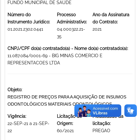
FUNDO MUNICIPAL DE SAÚDE
Número do
Processo
Ano da Assinatura
Instrumento Jurídico:
Administrativo:
do Contrato:
01.2021.2302.0441
04.000322.21-
2021
35
CNPJ/CPF do(a) contratado(a) - Nome do(a) contratado(a):
11.087.084/0001-69 - BIG MINAS COMERCIO E
REPRESENTACOES LTDA
Objeto:
REGISTRO DE PREÇOS PARA A AQUISIÇÃO DE INSUMOS
ODONTOLÓGICOS MATERIAIS ODONTOLÓGICOS
Vigência:
Licitação de
Modalidade da
22-SEP-21 a 21-SEP-
Origem:
licitação:
22
60/2021
PREGAO