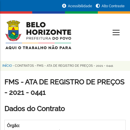
Pular
Portal
Acessibilidade
Alto Contraste
para
da
o
conteúdo
Prefeitura
O
principal
de
Belo
Horizonte
INÍCIO
-
CONTRATOS
-
FMS - ATA DE REGISTRO DE PREÇOS - 2021 - 0441
Trilha
de
FMS - ATA DE REGISTRO DE PREÇOS
navegação
- 2021 - 0441
Dados do Contrato
Órgão: