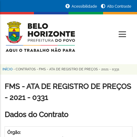
Pular
Portal
Acessibilidade
Alto Contraste
para
da
o
conteúdo
Prefeitura
O
principal
de
Belo
Horizonte
INÍCIO
-
CONTRATOS
-
FMS - ATA DE REGISTRO DE PREÇOS - 2021 - 0331
Trilha
de
FMS - ATA DE REGISTRO DE PREÇOS
navegação
- 2021 - 0331
Dados do Contrato
Órgão: