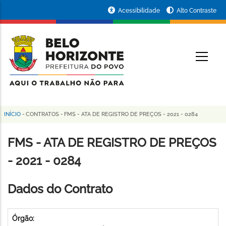
Pular
Portal
Acessibilidade
Alto Contraste
para
da
o
conteúdo
Prefeitura
O
principal
de
Belo
Horizonte
INÍCIO
-
CONTRATOS
-
FMS - ATA DE REGISTRO DE PREÇOS - 2021 - 0284
Trilha
de
FMS - ATA DE REGISTRO DE PREÇOS
navegação
- 2021 - 0284
Dados do Contrato
Órgão: