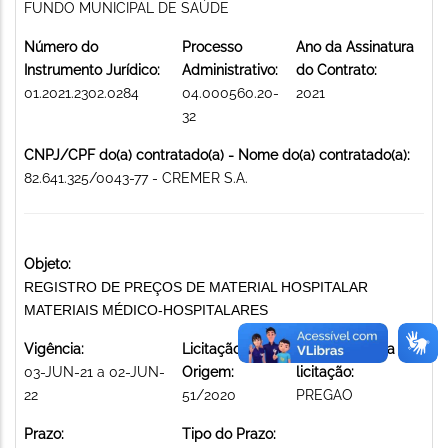
FUNDO MUNICIPAL DE SAÚDE
Número do
Processo
Ano da Assinatura
Instrumento Jurídico:
Administrativo:
do Contrato:
01.2021.2302.0284
04.000560.20-
2021
32
CNPJ/CPF do(a) contratado(a) - Nome do(a) contratado(a):
82.641.325/0043-77 - CREMER S.A.
Objeto:
REGISTRO DE PREÇOS DE MATERIAL HOSPITALAR
MATERIAIS MÉDICO-HOSPITALARES
Vigência:
Licitação de
Modalidade da
03-JUN-21 a 02-JUN-
Origem:
licitação:
22
51/2020
PREGAO
Prazo:
Tipo do Prazo: