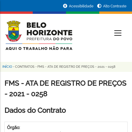
Pular
Portal
Acessibilidade
Alto Contraste
para
da
o
conteúdo
Prefeitura
O
principal
de
Belo
Horizonte
INÍCIO
-
CONTRATOS
-
FMS - ATA DE REGISTRO DE PREÇOS - 2021 - 0258
Trilha
de
FMS - ATA DE REGISTRO DE PREÇOS
navegação
- 2021 - 0258
Dados do Contrato
Órgão: