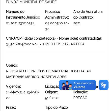
FUNDO MUNICIPAL DE SAÚDE
Número do
Processo
Ano da Assinatura
Instrumento Jurídico:
Administrativo:
do Contrato:
01.2021.2302.0251
04.000560.20-
2021
32
CNPJ/CPF do(a) contratado(a) - Nome do(a) contratado(a):
34.506.284/0001-04 - X MED HOSPITALAR LTDA.
Objeto:
REGISTRO DE PREÇOS DE MATERIAL HOSPITALAR
MATERIAIS MÉDICO-HOSPITALARES
Vigência:
Licitação de
Modalidade da
14-MAY-21 a 13-MAY-
Origem:
licitação:
22
51/2020
PREGAO
Prazo:
Tipo do Prazo: