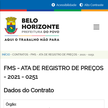
Pular
Portal
Acessibilidade
Alto Contraste
para
da
o
conteúdo
Prefeitura
O
principal
de
Belo
Horizonte
INÍCIO
-
CONTRATOS
-
FMS - ATA DE REGISTRO DE PREÇOS - 2021 - 0251
Trilha
de
FMS - ATA DE REGISTRO DE PREÇOS
navegação
- 2021 - 0251
Dados do Contrato
Órgão: