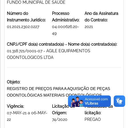
FUNDO MUNICIPAL DE SAÚDE
Número do
Processo
Ano da Assinatura
Instrumento Jurídico:
Administrativo:
do Contrato:
01.2021.2302.0227
04.000626.20-
2021
49
CNPJ/CPF do(a) contratado(a) - Nome do(a) contratado(a):
01.318.721/0001-07 - AGILE EQUIPAMENTOS
ODONTOLOGICOS LTDA
Objeto:
REGISTRO DE PREÇOS PARA A AQUISIÇÃO DE PEÇAS
ODONTOLÓGICAS MATERIAIS ODONTOLÓGICOS
Vigência:
Licitação de
Modalidade da
07-MAY-21 a 06-MAY-
Origem:
licitação:
22
74/2020
PREGAO