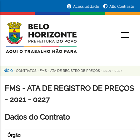
Pular
Portal
Acessibilidade
Alto Contraste
para
da
o
conteúdo
Prefeitura
O
principal
de
Belo
Horizonte
INÍCIO
-
CONTRATOS
-
FMS - ATA DE REGISTRO DE PREÇOS - 2021 - 0227
Trilha
de
FMS - ATA DE REGISTRO DE PREÇOS
navegação
- 2021 - 0227
Dados do Contrato
Órgão: