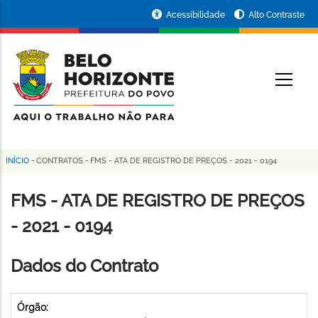
Pular
Portal
Acessibilidade
Alto Contraste
para
da
o
conteúdo
Prefeitura
O
principal
de
Belo
Horizonte
INÍCIO
-
CONTRATOS
-
FMS - ATA DE REGISTRO DE PREÇOS - 2021 - 0194
Trilha
de
FMS - ATA DE REGISTRO DE PREÇOS
navegação
- 2021 - 0194
Dados do Contrato
Órgão: