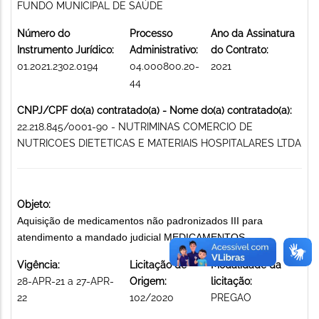
FUNDO MUNICIPAL DE SAÚDE
Número do
Processo
Ano da Assinatura
Instrumento Jurídico:
Administrativo:
do Contrato:
01.2021.2302.0194
04.000800.20-
2021
44
CNPJ/CPF do(a) contratado(a) - Nome do(a) contratado(a):
22.218.845/0001-90 - NUTRIMINAS COMERCIO DE
NUTRICOES DIETETICAS E MATERIAIS HOSPITALARES LTDA
Objeto:
Aquisição de medicamentos não padronizados III para
atendimento a mandado judicial MEDICAMENTOS
Vigência:
Licitação de
Modalidade da
28-APR-21 a 27-APR-
Origem:
licitação:
22
102/2020
PREGAO