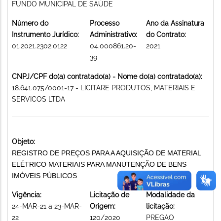
FUNDO MUNICIPAL DE SAÚDE
Número do
Processo
Ano da Assinatura
Instrumento Jurídico:
Administrativo:
do Contrato:
01.2021.2302.0122
04.000861.20-
2021
39
CNPJ/CPF do(a) contratado(a) - Nome do(a) contratado(a):
18.641.075/0001-17 - LICITARE PRODUTOS, MATERIAIS E
SERVICOS LTDA
Objeto:
REGISTRO DE PREÇOS PARA A AQUISIÇÃO DE MATERIAL
ELÉTRICO MATERIAIS PARA MANUTENÇÃO DE BENS
IMÓVEIS PÚBLICOS
Vigência:
Licitação de
Modalidade da
24-MAR-21 a 23-MAR-
Origem:
licitação:
22
120/2020
PREGAO