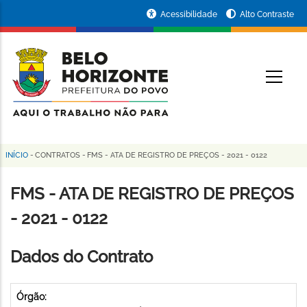
Pular
Portal
Acessibilidade
Alto Contraste
para
da
o
conteúdo
Prefeitura
O
principal
de
Belo
Horizonte
INÍCIO
-
CONTRATOS
-
FMS - ATA DE REGISTRO DE PREÇOS - 2021 - 0122
Trilha
de
FMS - ATA DE REGISTRO DE PREÇOS
navegação
- 2021 - 0122
Dados do Contrato
Órgão: