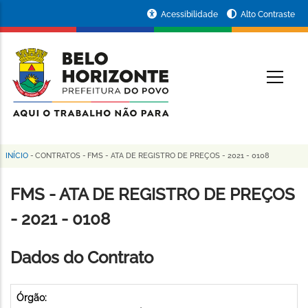
Pular
Portal
Acessibilidade
Alto Contraste
para
da
o
conteúdo
Prefeitura
O
principal
de
Belo
Horizonte
INÍCIO
-
CONTRATOS
-
FMS - ATA DE REGISTRO DE PREÇOS - 2021 - 0108
Trilha
de
FMS - ATA DE REGISTRO DE PREÇOS
navegação
- 2021 - 0108
Dados do Contrato
Órgão: