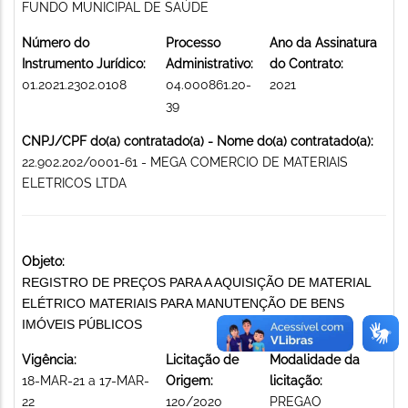
FUNDO MUNICIPAL DE SAÚDE
Número do
Processo
Ano da Assinatura
Instrumento Jurídico:
Administrativo:
do Contrato:
01.2021.2302.0108
04.000861.20-
2021
39
CNPJ/CPF do(a) contratado(a) - Nome do(a) contratado(a):
22.902.202/0001-61 - MEGA COMERCIO DE MATERIAIS
ELETRICOS LTDA
Objeto:
REGISTRO DE PREÇOS PARA A AQUISIÇÃO DE MATERIAL
ELÉTRICO MATERIAIS PARA MANUTENÇÃO DE BENS
IMÓVEIS PÚBLICOS
Vigência:
Licitação de
Modalidade da
18-MAR-21 a 17-MAR-
Origem:
licitação:
22
120/2020
PREGAO