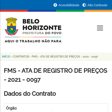
Pular
Portal
Acessibilidade
Alto Contraste
para
da
o
conteúdo
Prefeitura
O
principal
de
Belo
Horizonte
INÍCIO
-
CONTRATOS
-
FMS - ATA DE REGISTRO DE PREÇOS - 2021 - 0097
Trilha
de
FMS - ATA DE REGISTRO DE PREÇOS
navegação
- 2021 - 0097
Dados do Contrato
Órgão: