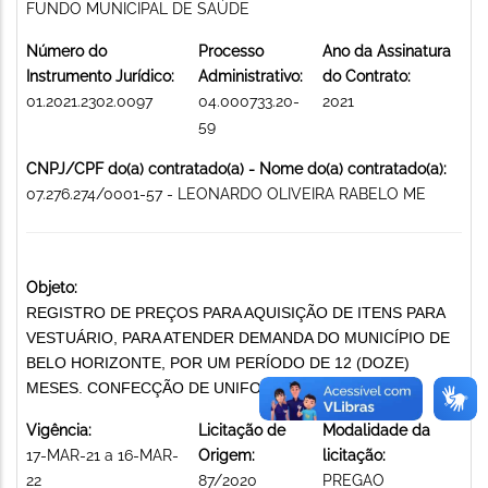
FUNDO MUNICIPAL DE SAÚDE
Número do
Processo
Ano da Assinatura
Instrumento Jurídico:
Administrativo:
do Contrato:
01.2021.2302.0097
04.000733.20-
2021
59
CNPJ/CPF do(a) contratado(a) - Nome do(a) contratado(a):
07.276.274/0001-57 - LEONARDO OLIVEIRA RABELO ME
Objeto:
REGISTRO DE PREÇOS PARA AQUISIÇÃO DE ITENS PARA
VESTUÁRIO, PARA ATENDER DEMANDA DO MUNICÍPIO DE
BELO HORIZONTE, POR UM PERÍODO DE 12 (DOZE)
MESES. CONFECÇÃO DE UNIFORMES E SIMILARES
Vigência:
Licitação de
Modalidade da
17-MAR-21 a 16-MAR-
Origem:
licitação:
22
87/2020
PREGAO