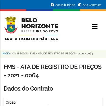
Pular
Portal
Acessibilidade
Alto Contraste
para
da
o
conteúdo
Prefeitura
O
principal
de
Belo
Horizonte
INÍCIO
-
CONTRATOS
-
FMS - ATA DE REGISTRO DE PREÇOS - 2021 - 0064
Trilha
de
FMS - ATA DE REGISTRO DE PREÇOS
navegação
- 2021 - 0064
Dados do Contrato
Órgão: