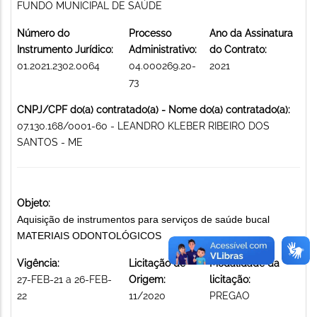
FUNDO MUNICIPAL DE SAÚDE
Número do
Processo
Ano da Assinatura
Instrumento Jurídico:
Administrativo:
do Contrato:
01.2021.2302.0064
04.000269.20-
2021
73
CNPJ/CPF do(a) contratado(a) - Nome do(a) contratado(a):
07.130.168/0001-60 - LEANDRO KLEBER RIBEIRO DOS
SANTOS - ME
Objeto:
Aquisição de instrumentos para serviços de saúde bucal
MATERIAIS ODONTOLÓGICOS
Vigência:
Licitação de
Modalidade da
27-FEB-21 a 26-FEB-
Origem:
licitação:
22
11/2020
PREGAO