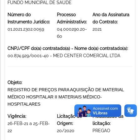
FUNDO MUNICIPAL DE SAÚDE
Número do
Processo
Ano da Assinatura
Instrumento Jurídico:
Administrativo:
do Contrato:
01.2021.2302.0059
04.000290.20-
2021
60
CNPJ/CPF do(a) contratado(a) - Nome do(a) contratado(a):
00.874.929/0001-40 - MED CENTER COMERCIAL LTDA
Objeto:
REGISTRO DE PREÇOS PARA AQUISIÇÃO DE MATERIAL
MÉDICO HOSPITALAR II MATERIAIS MÉDICO-
HOSPITALARES
Vigência:
Licitação de
Modalidade da
26-FEB-21 a 25-FEB-
Origem:
licitação:
22
20/2020
PREGAO