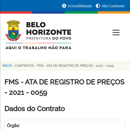
Pular
Portal
Acessibilidade
Alto Contraste
para
da
o
conteúdo
Prefeitura
O
principal
de
Belo
Horizonte
INÍCIO
-
CONTRATOS
-
FMS - ATA DE REGISTRO DE PREÇOS - 2021 - 0059
Trilha
de
FMS - ATA DE REGISTRO DE PREÇOS
navegação
- 2021 - 0059
Dados do Contrato
Órgão: