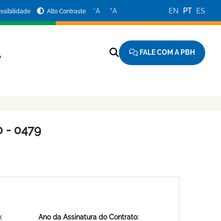
−
+
A
A
EN
PT
ES
ssibilidade
Alto Contraste
FALE COM A PBH
A
 - 0479
:
Ano da Assinatura do Contrato: