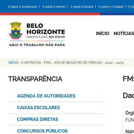
Pular
Ir para o conteúdo |
Ir para o menu |
Ir para a busca |
Ir para o rodapé |
Ir 
para
o
conteúdo
principal
INÍCIO
NOTÍCIAS
INÍCIO
-
CONTRATOS
-
FMS - ATA DE REGISTRO DE PREÇOS - 2020 - 0479
Trilha
de
FMS
TRANSPARÊNCIA
navegação
Dad
AGENDA DE AUTORIDADES
CAIXAS ESCOLARES
Órg
COMPRAS DIRETAS
FUN
CONCURSOS PÚBLICOS
Núme