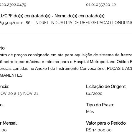
020.2302.0479
01.010357.20-12
/CPF do(a) contratado(a) - Nome do(a) contratado(a):
589.504/0001-86 - INDREL INDUSTRIA DE REFRIGERACAO LONDRI
to:
stro de preços consignado em ata para aquisição de sistema de freezer v
ômetro linear máxima e mínima para o Hospital Metropolitano Odilon 
erciais contidas no Anexo I do Instrumento Convocatório. PEÇAS
MANENTES
ncia:
Licitação de Origem:
NOV-20 a 13-NOV-21
64/2020
o:
Tipo do Prazo:
Mês
r Mensal:
Valor para o Período:
0.00
R$ 14,000.00