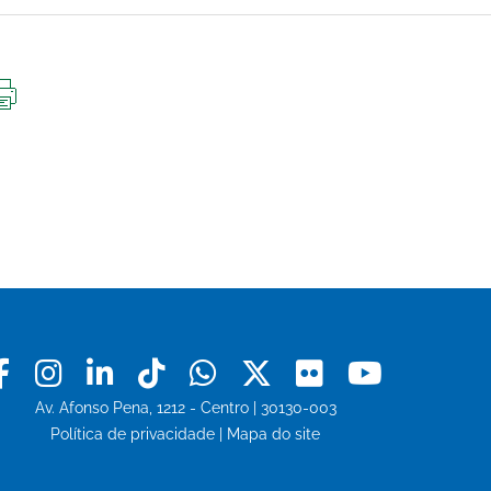
IMPRIMIR
ESTA
PÁGINA
Facebook
Instagram
Linkedin
Tiktok
Whatsapp
X
Flickr
Youtu
Av. Afonso Pena, 1212 - Centro | 30130-003
Política de privacidade
|
Mapa do site