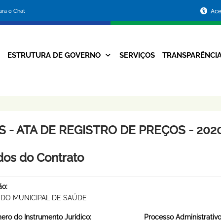
Portal
para o Chat
Ace
da
Prefeitura
ESTRUTURA DE GOVERNO
SERVIÇOS
TRANSPARÊNCI
Navegação
de
Principal
Belo
Horizonte
 - ATA DE REGISTRO DE PREÇOS - 2020
os do Contrato
ão:
DO MUNICIPAL DE SAÚDE
ro do Instrumento Jurídico:
Processo Administrativo