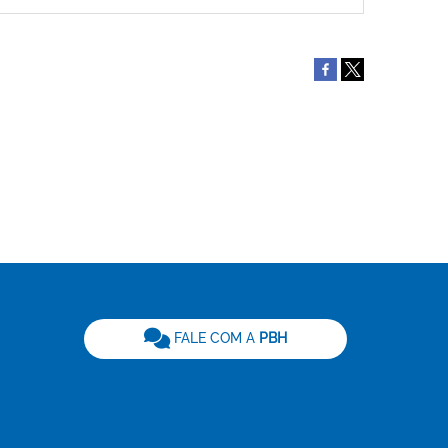
be
FALE COM A
PBH