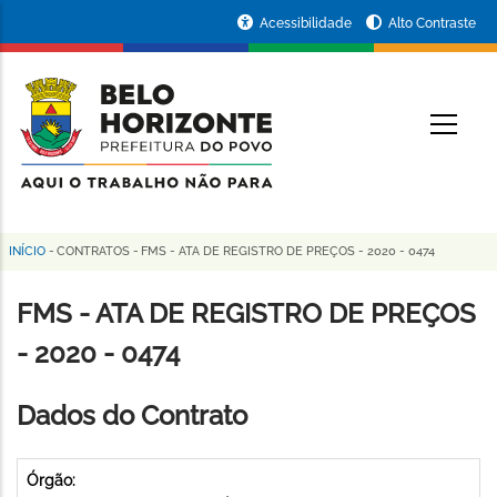
Pular
Portal
Acessibilidade
Alto Contraste
para
da
o
conteúdo
Prefeitura
O
principal
de
Belo
Horizonte
INÍCIO
-
CONTRATOS
-
FMS - ATA DE REGISTRO DE PREÇOS - 2020 - 0474
Trilha
de
FMS - ATA DE REGISTRO DE PREÇOS
navegação
- 2020 - 0474
Dados do Contrato
Órgão: