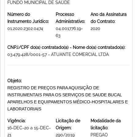
FUNDO MUNICIPAL DE SAÚDE
Número do
Processo
Ano da Assinatura
Instrumento Jurídico:
Administrativo:
do Contrato:
01.2020.2302.0474
04.001776.19-
2020
63
CNPJ/CPF do(a) contratado(a) - Nome do(a) contratado(a):
03.479.428/0001-57 - ATUANTE COMERCIAL LTDA
Objeto:
REGISTRO DE PREÇOS PARA AQUISIÇÃO DE
INSTRUMENTAIS PARA OS SERVIÇOS DE SAUDE BUCAL
APARELHOS E EQUIPAMENTOS MÉDICO-HOSPITALARES E
LABORATORIAIS
Vigência:
Licitação de
Modalidade da
16-DEC-20 a 15-DEC-
Origem:
licitação:
21
290/2019
PREGAO