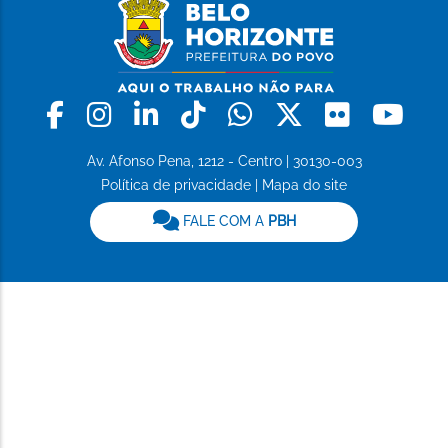
Facebook
Instagram
Linkedin
Tiktok
Whatsapp
X
Flickr
Yo
Av. Afonso Pena, 1212 - Centro | 30130-003
Política de privacidade
|
Mapa do site
FALE COM A
PBH