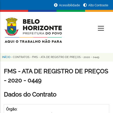
Pular
Portal
Acessibilidade
Alto Contraste
para
da
o
conteúdo
Prefeitura
O
principal
de
Belo
Horizonte
INÍCIO
-
CONTRATOS
-
FMS - ATA DE REGISTRO DE PREÇOS - 2020 - 0449
Trilha
de
FMS - ATA DE REGISTRO DE PREÇOS
navegação
- 2020 - 0449
Dados do Contrato
Órgão: