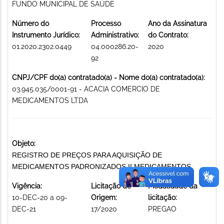
FUNDO MUNICIPAL DE SAÚDE
Número do
Processo
Ano da Assinatura
Instrumento Jurídico:
Administrativo:
do Contrato:
01.2020.2302.0449
04.000286.20-
2020
92
CNPJ/CPF do(a) contratado(a) - Nome do(a) contratado(a):
03.945.035/0001-91 - ACACIA COMERCIO DE
MEDICAMENTOS LTDA
Objeto:
REGISTRO DE PREÇOS PARA AQUISIÇÃO DE
MEDICAMENTOS PADRONIZADOS II MEDICAMENTOS
Vigência:
Licitação de
Modalidade da
10-DEC-20 a 09-
Origem:
licitação:
DEC-21
17/2020
PREGAO