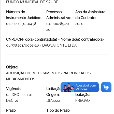
FUNDO MUNICIPAL DE SAÚDE
Número do
Processo
Ano da Assinatura
Instrumento Jurídico:
Administrativo:
do Contrato:
01.2020.2302.0438
04.000285.20-
2020
20
CNPJ/CPF do(a) contratado(a) - Nome do(a) contratado(a):
08.778.201/0001-26 - DROGAFONTE LTDA
Objeto:
AQUISIÇÃO DE MEDICAMENTOS PADRONIZADOS I
MEDICAMENTOS
Vigência:
Licitação de
Modalidade da
02-DEC-20 a 01-
Origem:
licitação:
DEC-21
16/2020
PREGAO
Prazo:
Tipo do Prazo: