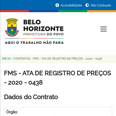
Pular
Portal
Acessibilidade
Alto Contraste
para
da
o
conteúdo
Prefeitura
O
principal
de
Belo
Horizonte
INÍCIO
-
CONTRATOS
-
FMS - ATA DE REGISTRO DE PREÇOS - 2020 - 0438
Trilha
de
FMS - ATA DE REGISTRO DE PREÇOS
navegação
- 2020 - 0438
Dados do Contrato
Órgão: