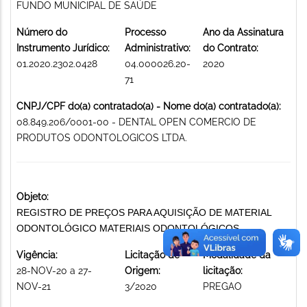
FUNDO MUNICIPAL DE SAÚDE
Número do
Processo
Ano da Assinatura
Instrumento Jurídico:
Administrativo:
do Contrato:
01.2020.2302.0428
04.000026.20-
2020
71
CNPJ/CPF do(a) contratado(a) - Nome do(a) contratado(a):
08.849.206/0001-00 - DENTAL OPEN COMERCIO DE
PRODUTOS ODONTOLOGICOS LTDA.
Objeto:
REGISTRO DE PREÇOS PARA AQUISIÇÃO DE MATERIAL
ODONTOLÓGICO MATERIAIS ODONTOLÓGICOS
Vigência:
Licitação de
Modalidade da
28-NOV-20 a 27-
Origem:
licitação:
NOV-21
3/2020
PREGAO