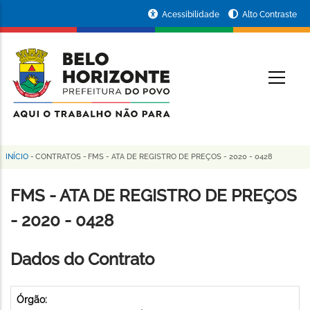
Pular
Portal
Acessibilidade
Alto Contraste
para
da
o
conteúdo
Prefeitura
O
principal
de
Belo
Horizonte
INÍCIO
-
CONTRATOS
-
FMS - ATA DE REGISTRO DE PREÇOS - 2020 - 0428
Trilha
de
FMS - ATA DE REGISTRO DE PREÇOS
navegação
- 2020 - 0428
Dados do Contrato
Órgão: