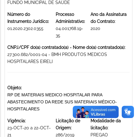
FUNDO MUNICIPAL DE SAÚDE
Número do
Processo
Ano da Assinatura
Instrumento Jurídico:
Administrativo:
do Contrato:
01.2020.2302.0355
04.001768.19-
2020
35
CNPJ/CPF do(a) contratado(a) - Nome do(a) contratado(a):
27.300.682/0001-04 - BMH PRODUTOS MEDICOS
HOSPITALARES EIRELI
Objeto:
RP DE MATERIAIS MEDICO HOSPITALAR PARA
ABASTECIMENTO DA REDE SUS MATERIAIS MÉDICO-
HOSPITALARES
Vigência:
Licitação de
Modalidade da
23-OCT-20 a 22-OCT-
Origem:
licitação:
21
286/2019
PREGAO