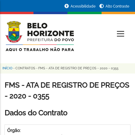
Pular
Portal
Acessibilidade
Alto Contraste
para
da
o
conteúdo
Prefeitura
O
principal
de
Belo
Horizonte
INÍCIO
-
CONTRATOS
-
FMS - ATA DE REGISTRO DE PREÇOS - 2020 - 0355
Trilha
de
FMS - ATA DE REGISTRO DE PREÇOS
navegação
- 2020 - 0355
Dados do Contrato
Órgão: