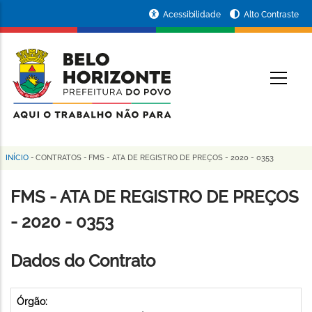
Pular
Portal
Acessibilidade
Alto Contraste
para
da
o
conteúdo
Prefeitura
O
principal
de
Belo
Horizonte
INÍCIO
-
CONTRATOS
-
FMS - ATA DE REGISTRO DE PREÇOS - 2020 - 0353
Trilha
de
FMS - ATA DE REGISTRO DE PREÇOS
navegação
- 2020 - 0353
Dados do Contrato
Órgão: