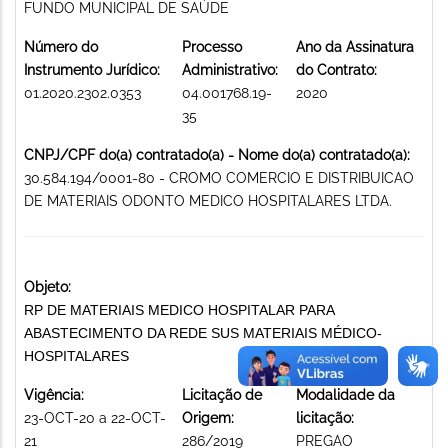
FUNDO MUNICIPAL DE SAÚDE
Número do
Processo
Ano da Assinatura
Instrumento Jurídico:
Administrativo:
do Contrato:
01.2020.2302.0353
04.001768.19-
2020
35
CNPJ/CPF do(a) contratado(a) - Nome do(a) contratado(a):
30.584.194/0001-80 - CROMO COMERCIO E DISTRIBUICAO
DE MATERIAIS ODONTO MEDICO HOSPITALARES LTDA.
Objeto:
RP DE MATERIAIS MEDICO HOSPITALAR PARA
ABASTECIMENTO DA REDE SUS MATERIAIS MÉDICO-
HOSPITALARES
Vigência:
Licitação de
Modalidade da
23-OCT-20 a 22-OCT-
Origem:
licitação:
21
286/2019
PREGAO