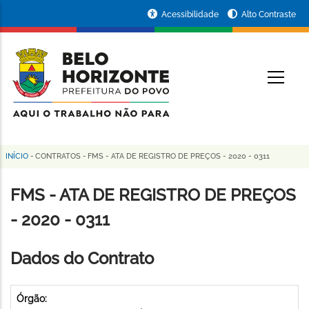
Pular
Portal
Acessibilidade
Alto Contraste
para
da
o
conteúdo
Prefeitura
O
principal
de
Belo
Horizonte
INÍCIO
-
CONTRATOS
-
FMS - ATA DE REGISTRO DE PREÇOS - 2020 - 0311
Trilha
de
FMS - ATA DE REGISTRO DE PREÇOS
navegação
- 2020 - 0311
Dados do Contrato
Órgão: