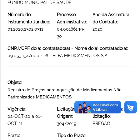
FUNDO MUNICIPAL DE SAÚDE
Número do
Processo
Ano da Assinatura
Instrumento Jurídico:
Administrativo:
do Contrato:
01.2020.2302.0311
04.001861.19-
2020
30
CNPJ/CPF do(a) contratado(a) - Nome do(a) contratado(a):
09.053.134/0002-26 - ELFA MEDICAMENTOS S.A.
Objeto:
Registro de Preços para aquisição de Medicamentos Não
Padronizados MEDICAMENTOS
Vigência:
Licitação de
Modalidade da
02-OCT-20 a 01-
Origem:
licitação:
OCT-21
304/2019
PREGAO
Prazo:
Tipo do Prazo: