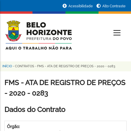
Pular
Portal
Acessibilidade
Alto Contraste
para
da
o
conteúdo
Prefeitura
O
principal
de
Belo
Horizonte
INÍCIO
-
CONTRATOS
-
FMS - ATA DE REGISTRO DE PREÇOS - 2020 - 0283
Trilha
de
FMS - ATA DE REGISTRO DE PREÇOS
navegação
- 2020 - 0283
Dados do Contrato
Órgão: