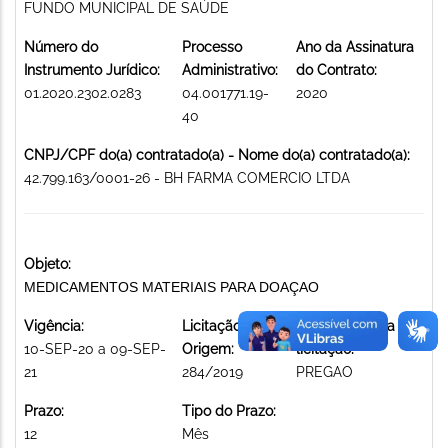
FUNDO MUNICIPAL DE SAÚDE
Número do
Processo
Ano da Assinatura
Instrumento Jurídico:
Administrativo:
do Contrato:
01.2020.2302.0283
04.001771.19-
2020
40
CNPJ/CPF do(a) contratado(a) - Nome do(a) contratado(a):
42.799.163/0001-26 - BH FARMA COMERCIO LTDA
Objeto:
MEDICAMENTOS MATERIAIS PARA DOAÇAO
Vigência:
Licitação de
Modalidade da
10-SEP-20 a 09-SEP-
Origem:
licitação:
21
284/2019
PREGAO
Prazo:
Tipo do Prazo:
12
Mês