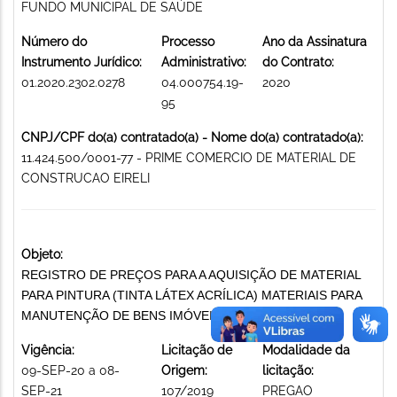
FUNDO MUNICIPAL DE SAÚDE
Número do
Processo
Ano da Assinatura
Instrumento Jurídico:
Administrativo:
do Contrato:
01.2020.2302.0278
04.000754.19-
2020
95
CNPJ/CPF do(a) contratado(a) - Nome do(a) contratado(a):
11.424.500/0001-77 - PRIME COMERCIO DE MATERIAL DE
CONSTRUCAO EIRELI
Objeto:
REGISTRO DE PREÇOS PARA A AQUISIÇÃO DE MATERIAL
PARA PINTURA (TINTA LÁTEX ACRÍLICA) MATERIAIS PARA
MANUTENÇÃO DE BENS IMÓVEIS PÚBLICOS
Vigência:
Licitação de
Modalidade da
09-SEP-20 a 08-
Origem:
licitação:
SEP-21
107/2019
PREGAO