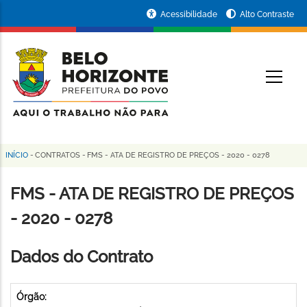
Pular
Portal
Acessibilidade
Alto Contraste
para
da
o
conteúdo
Prefeitura
O
principal
de
Belo
Horizonte
INÍCIO
-
CONTRATOS
-
FMS - ATA DE REGISTRO DE PREÇOS - 2020 - 0278
Trilha
de
FMS - ATA DE REGISTRO DE PREÇOS
navegação
- 2020 - 0278
Dados do Contrato
Órgão: