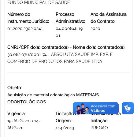
FUNDO MUNICIPAL DE SAÚDE
Número do
Processo
Ano da Assinatura
Instrumento Jurídico:
Administrativo:
do Contrato:
01.2020.2302.0241
04.000846.19-
2020
01
CNPJ/CPF do(a) contratado(a) - Nome do(a) contratado(a):
30.082.076/0001-74 - ABSOLUTA SAUDE IMP. EXP. E
COMERCIO DE PRODUTOS PARA SAUDE LTDA
Objeto:
Aquisição de material odontológico MATERIAIS
ODONTOLÓGICOS
Vigência:
Licitação de
Modalidade da
15-AUG-20 a 14-
Origem:
licitação:
AUG-21
144/2019
PREGAO