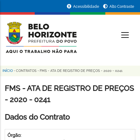
Pular
Portal
Acessibilidade
Alto Contraste
para
da
o
conteúdo
Prefeitura
O
principal
de
Belo
Horizonte
INÍCIO
-
CONTRATOS
-
FMS - ATA DE REGISTRO DE PREÇOS - 2020 - 0241
Trilha
de
FMS - ATA DE REGISTRO DE PREÇOS
navegação
- 2020 - 0241
Dados do Contrato
Órgão: