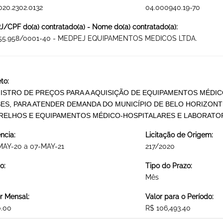
020.2302.0132
04.000940.19-70
/CPF do(a) contratado(a) - Nome do(a) contratado(a):
155.958/0001-40 - MEDPEJ EQUIPAMENTOS MEDICOS LTDA.
to:
ISTRO DE PREÇOS PARA A AQUISIÇÃO DE EQUIPAMENTOS MÉDICO
ES, PARA ATENDER DEMANDA DO MUNICÍPIO DE BELO HORIZONTE
RELHOS E EQUIPAMENTOS MÉDICO-HOSPITALARES E LABORATOR
ncia:
Licitação de Origem:
MAY-20 a 07-MAY-21
217/2020
o:
Tipo do Prazo:
Mês
r Mensal:
Valor para o Período:
0.00
R$ 106,493.40