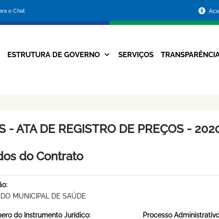
Portal
para o Chat
Ace
da
Prefeitura
ESTRUTURA DE GOVERNO
SERVIÇOS
TRANSPARÊNCI
Navegação
de
Principal
Belo
Horizonte
 - ATA DE REGISTRO DE PREÇOS - 2020
os do Contrato
ão:
DO MUNICIPAL DE SAÚDE
ro do Instrumento Jurídico:
Processo Administrativo