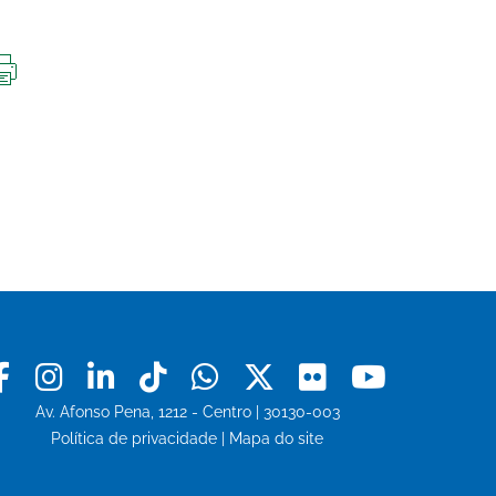
IMPRIMIR
ESTA
PÁGINA
Facebook
Instagram
Linkedin
Tiktok
Whatsapp
X
Flickr
Youtu
Av. Afonso Pena, 1212 - Centro | 30130-003
Política de privacidade
|
Mapa do site