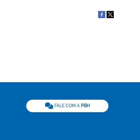
be
FALE COM A
PBH