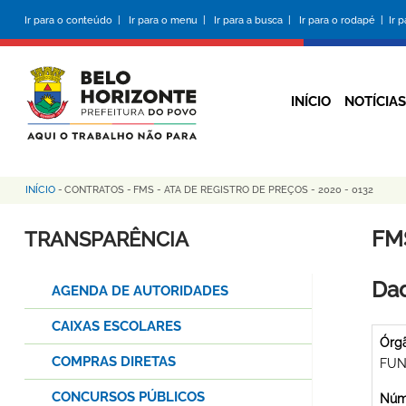
Pular
Ir para o conteúdo |
Ir para o menu |
Ir para a busca |
Ir para o rodapé |
Ir 
para
o
conteúdo
principal
INÍCIO
NOTÍCIAS
INÍCIO
-
CONTRATOS
-
FMS - ATA DE REGISTRO DE PREÇOS - 2020 - 0132
Trilha
de
FMS
TRANSPARÊNCIA
navegação
Dad
AGENDA DE AUTORIDADES
CAIXAS ESCOLARES
Órg
COMPRAS DIRETAS
FUN
CONCURSOS PÚBLICOS
Núme