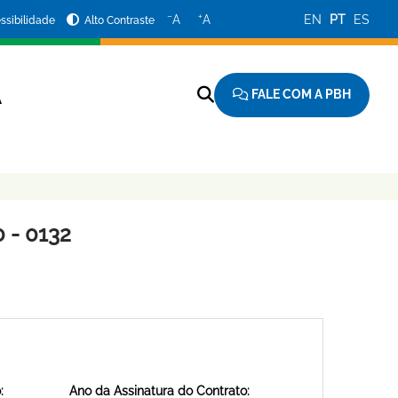
−
+
A
A
EN
PT
ES
ssibilidade
Alto Contraste
FALE COM A PBH
A
 - 0132
:
Ano da Assinatura do Contrato: