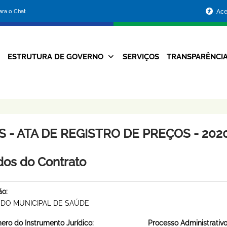
Portal
para o Chat
Ace
da
Prefeitura
ESTRUTURA DE GOVERNO
SERVIÇOS
TRANSPARÊNCI
Navegação
de
Principal
Belo
Horizonte
 - ATA DE REGISTRO DE PREÇOS - 2020
os do Contrato
ão:
DO MUNICIPAL DE SAÚDE
ro do Instrumento Jurídico:
Processo Administrativo