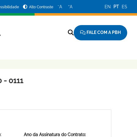
−
+
A
A
EN
PT
ES
ssibilidade
Alto Contraste
FALE COM A PBH
A
 - 0111
:
Ano da Assinatura do Contrato: