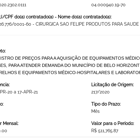
020.2302.0111
04.000940.19-70
/CPF do(a) contratado(a) - Nome do(a) contratado(a):
626.776/0001-60 - CIRURGICA SAO FELIPE PRODUTOS PARA SAUDE
to:
ISTRO DE PREÇOS PARA A AQUISIÇÃO DE EQUIPAMENTOS MÉDICO
ES, PARA ATENDER DEMANDA DO MUNICÍPIO DE BELO HORIZONTE
RELHOS E EQUIPAMENTOS MÉDICO-HOSPITALARES E LABORATOR
ncia:
Licitação de Origem:
PR-20 a 17-APR-21
217/2020
o:
Tipo do Prazo:
Mês
r Mensal:
Valor para o Período:
0.00
R$ 511,765.87