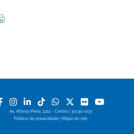
IMPRIMIR
ESTA
PÁGINA
Facebook
Instagram
Linkedin
Tiktok
Whatsapp
X
Flickr
Youtu
Av. Afonso Pena, 1212 - Centro | 30130-003
Política de privacidade
|
Mapa do site