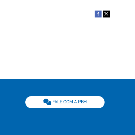
be
FALE COM A
PBH