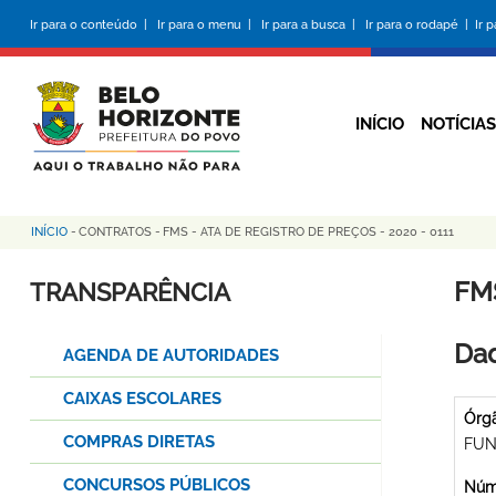
Pular
Ir para o conteúdo |
Ir para o menu |
Ir para a busca |
Ir para o rodapé |
Ir 
para
o
conteúdo
principal
INÍCIO
NOTÍCIAS
INÍCIO
-
CONTRATOS
-
FMS - ATA DE REGISTRO DE PREÇOS - 2020 - 0111
Trilha
de
FMS
TRANSPARÊNCIA
navegação
Dad
AGENDA DE AUTORIDADES
CAIXAS ESCOLARES
Órg
COMPRAS DIRETAS
FUN
CONCURSOS PÚBLICOS
Núme