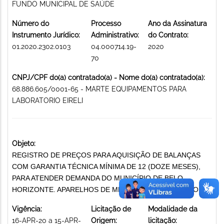
FUNDO MUNICIPAL DE SAÚDE
Número do
Processo
Ano da Assinatura
Instrumento Jurídico:
Administrativo:
do Contrato:
01.2020.2302.0103
04.000714.19-
2020
70
CNPJ/CPF do(a) contratado(a) - Nome do(a) contratado(a):
68.886.605/0001-65 - MARTE EQUIPAMENTOS PARA
LABORATORIO EIRELI
Objeto:
REGISTRO DE PREÇOS PARA AQUISIÇÃO DE BALANÇAS
COM GARANTIA TÉCNICA MÍNIMA DE 12 (DOZE MESES),
PARA ATENDER DEMANDA DO MUNICÍPIO DE BELO
HORIZONTE. APARELHOS DE MEDIÇÃO E ORIENTAÇÃO
Vigência:
Licitação de
Modalidade da
16-APR-20 a 15-APR-
Origem:
licitação: