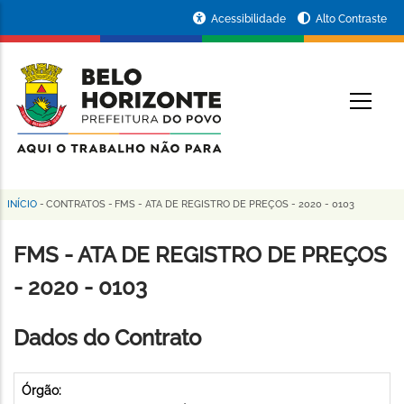
Pular
Portal
Acessibilidade
Alto Contraste
para
da
o
conteúdo
Prefeitura
O
principal
de
Belo
Horizonte
INÍCIO
-
CONTRATOS
-
FMS - ATA DE REGISTRO DE PREÇOS - 2020 - 0103
Trilha
de
FMS - ATA DE REGISTRO DE PREÇOS
navegação
- 2020 - 0103
Dados do Contrato
Órgão: