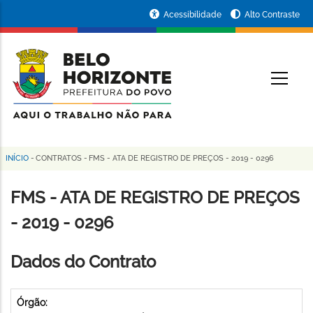
Pular
Portal
Acessibilidade
Alto Contraste
para
da
o
conteúdo
Prefeitura
O
principal
de
Belo
Horizonte
INÍCIO
-
CONTRATOS
-
FMS - ATA DE REGISTRO DE PREÇOS - 2019 - 0296
Trilha
de
FMS - ATA DE REGISTRO DE PREÇOS
navegação
- 2019 - 0296
Dados do Contrato
Órgão: