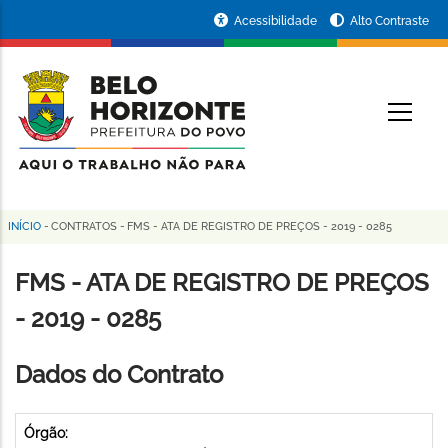
Pular
Portal
Acessibilidade
Alto Contraste
para
da
o
conteúdo
Prefeitura
O
principal
de
Belo
Horizonte
INÍCIO
-
CONTRATOS
-
FMS - ATA DE REGISTRO DE PREÇOS - 2019 - 0285
Trilha
de
FMS - ATA DE REGISTRO DE PREÇOS
navegação
- 2019 - 0285
Dados do Contrato
Órgão: