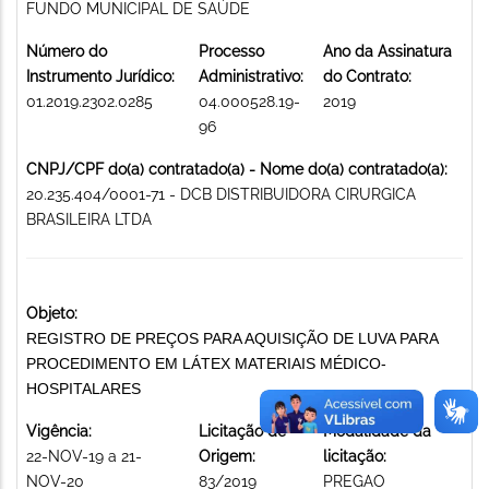
FUNDO MUNICIPAL DE SAÚDE
Número do
Processo
Ano da Assinatura
Instrumento Jurídico:
Administrativo:
do Contrato:
01.2019.2302.0285
04.000528.19-
2019
96
CNPJ/CPF do(a) contratado(a) - Nome do(a) contratado(a):
20.235.404/0001-71 - DCB DISTRIBUIDORA CIRURGICA
BRASILEIRA LTDA
Objeto:
REGISTRO DE PREÇOS PARA AQUISIÇÃO DE LUVA PARA
PROCEDIMENTO EM LÁTEX MATERIAIS MÉDICO-
HOSPITALARES
Vigência:
Licitação de
Modalidade da
22-NOV-19 a 21-
Origem:
licitação:
NOV-20
83/2019
PREGAO