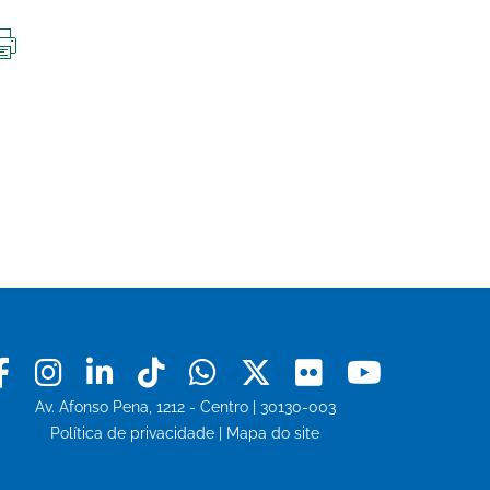
IMPRIMIR
ESTA
PÁGINA
Facebook
Instagram
Linkedin
Tiktok
Whatsapp
X
Flickr
Youtu
Av. Afonso Pena, 1212 - Centro | 30130-003
Política de privacidade
|
Mapa do site