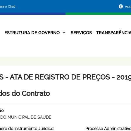
Portal
para o Chat
Ace
da
Prefeitura
ESTRUTURA DE GOVERNO
SERVIÇOS
TRANSPARÊNCI
Navegação
de
Principal
Belo
Horizonte
 - ATA DE REGISTRO DE PREÇOS - 2019
os do Contrato
ão:
DO MUNICIPAL DE SAÚDE
ro do Instrumento Jurídico:
Processo Administrativo