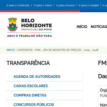
Pular
Ir para o conteúdo |
Ir para o menu |
Ir para a busca |
Ir para o rodapé |
Ir 
para
o
conteúdo
principal
INÍCIO
NOTÍCIAS
INÍCIO
-
CONTRATOS
-
FMS - ATA DE REGISTRO DE PREÇOS - 2019 - 0248
Trilha
de
FMS
TRANSPARÊNCIA
navegação
Dad
AGENDA DE AUTORIDADES
CAIXAS ESCOLARES
Órg
COMPRAS DIRETAS
FUN
CONCURSOS PÚBLICOS
Núme