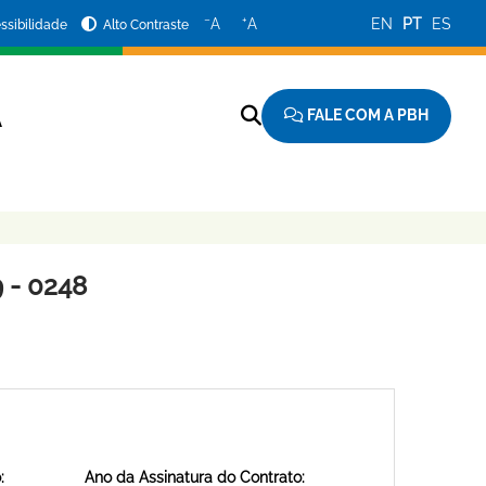
−
+
A
A
EN
PT
ES
ssibilidade
Alto Contraste
FALE COM A PBH
A
 - 0248
:
Ano da Assinatura do Contrato: