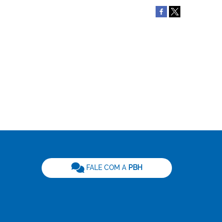
be
FALE COM A
PBH