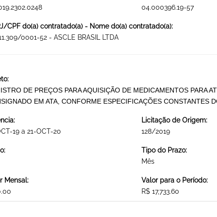
019.2302.0248
04.000396.19-57
/CPF do(a) contratado(a) - Nome do(a) contratado(a):
11.309/0001-52 - ASCLE BRASIL LTDA
to:
ISTRO DE PREÇOS PARA AQUISIÇÃO DE MEDICAMENTOS PARA AT
SIGNADO EM ATA, CONFORME ESPECIFICAÇÕES CONSTANTES DO
ncia:
Licitação de Origem:
OCT-19 a 21-OCT-20
128/2019
o:
Tipo do Prazo:
Mês
r Mensal:
Valor para o Período:
0.00
R$ 17,733.60