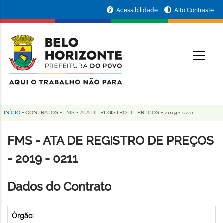
Pular
Portal
Acessibilidade
Alto Contraste
para
da
o
conteúdo
Prefeitura
O
principal
de
Belo
Horizonte
INÍCIO
-
CONTRATOS
-
FMS - ATA DE REGISTRO DE PREÇOS - 2019 - 0211
Trilha
de
FMS - ATA DE REGISTRO DE PREÇOS
navegação
- 2019 - 0211
Dados do Contrato
Órgão: