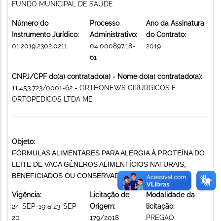
FUNDO MUNICIPAL DE SAÚDE
Número do
Processo
Ano da Assinatura
Instrumento Jurídico:
Administrativo:
do Contrato:
01.2019.2302.0211
04.000897.18-
2019
61
CNPJ/CPF do(a) contratado(a) - Nome do(a) contratado(a):
11.453.723/0001-62 - ORTHONEWS CIRURGICOS E
ORTOPEDICOS LTDA ME
Objeto:
FÓRMULAS ALIMENTARES PARA ALERGIA À PROTEÍNA DO
LEITE DE VACA GÊNEROS ALIMENTÍCIOS NATURAIS,
BENEFICIADOS OU CONSERVADOS
Vigência:
Licitação de
Modalidade da
24-SEP-19 a 23-SEP-
Origem:
licitação:
20
179/2018
PREGAO