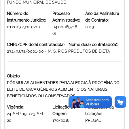
FUNDO MUNICIPAL DE SAÚDE
Número do
Processo
Ano da Assinatura
Instrumento Jurídico:
Administrativo:
do Contrato:
01.2019.2302.0210
04.000897.18-
2019
61
CNPJ/CPF do(a) contratado(a) - Nome do(a) contratado(a):
23.149.874/0001-00 - M. S. RIOS PRODUTOS DE DIETA
Objeto:
FÓRMULAS ALIMENTARES PARA ALERGIA À PROTEÍNA DO
LEITE DE VACA GÊNEROS ALIMENTÍCIOS NATURAIS,
BENEFICIADOS OU CONSERVADOS
Vigência:
Licitação de
Modalidade da
24-SEP-19 a 23-SEP-
Origem:
licitação:
20
179/2018
PREGAO