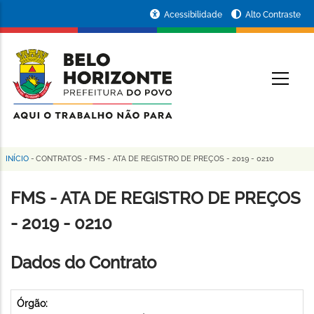
Pular
Portal
Acessibilidade
Alto Contraste
para
da
o
conteúdo
Prefeitura
O
principal
de
Belo
Horizonte
INÍCIO
-
CONTRATOS
-
FMS - ATA DE REGISTRO DE PREÇOS - 2019 - 0210
Trilha
de
FMS - ATA DE REGISTRO DE PREÇOS
navegação
- 2019 - 0210
Dados do Contrato
Órgão: