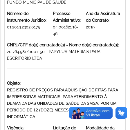
FUNDO MUNICIPAL DE SAÚDE
Número do
Processo
Ano da Assinatura
Instrumento Jurídico:
Administrativo:
do Contrato:
01.2019.2302.0175
04.001621.18-
2019
46
CNPJ/CPF do(a) contratado(a) - Nome do(a) contratado(a):
20.764.981/0001-50 - PAPYRUS MATERIAIS PARA
ESCRITORIO LTDA
Objeto:
REGISTRO DE PREÇOS PARA AQUISIÇÃO DE FITAS PARA
IMPRESSORAS MATRICIAIS, PARA ATENDIMENTO À
DEMANDA DAS UNIDADES DE SAÚDE DA SMSA, POR UM
PERÍODO DE 12 (DOZE) MESES SUPRIMENTOS DE
INFORMÁTICA
Vigência:
Licitação de
Modalidade da