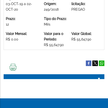
03-OCT-19 a 02-
Origem:
licitação:
OCT-20
249/2018
PREGAO
Prazo:
Tipo do Prazo:
12
Mês
Valor Mensal:
Valor para o
Valor Global:
R$ 0.00
Período:
R$ 55,647.90
R$ 55,647.90
IMPRIMIR
ESTA
PÁGINA