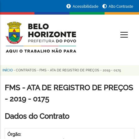
Pular
Portal
Acessibilidade
Alto Contraste
para
da
o
conteúdo
Prefeitura
O
principal
de
Belo
Horizonte
INÍCIO
-
CONTRATOS
-
FMS - ATA DE REGISTRO DE PREÇOS - 2019 - 0175
Trilha
de
FMS - ATA DE REGISTRO DE PREÇOS
navegação
- 2019 - 0175
Dados do Contrato
Órgão: