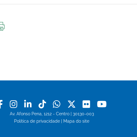
IMPRIMIR
ESTA
PÁGINA
Facebook
Instagram
Linkedin
Tiktok
Whatsapp
X
Flickr
Youtu
Av. Afonso Pena, 1212 - Centro | 30130-003
Política de privacidade
|
Mapa do site