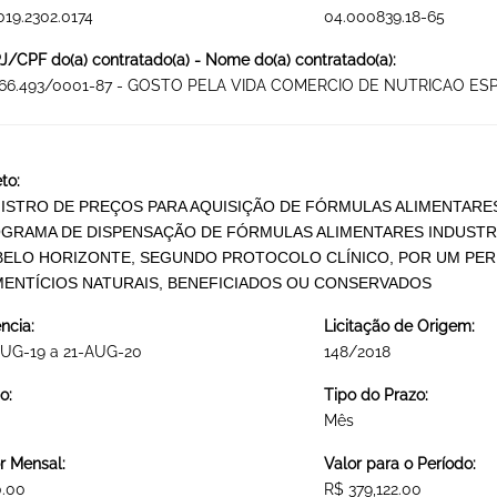
019.2302.0174
04.000839.18-65
/CPF do(a) contratado(a) - Nome do(a) contratado(a):
766.493/0001-87 - GOSTO PELA VIDA COMERCIO DE NUTRICAO ES
to:
ISTRO DE PREÇOS PARA AQUISIÇÃO DE FÓRMULAS ALIMENTARE
GRAMA DE DISPENSAÇÃO DE FÓRMULAS ALIMENTARES INDUSTRIA
BELO HORIZONTE, SEGUNDO PROTOCOLO CLÍNICO, POR UM PER
MENTÍCIOS NATURAIS, BENEFICIADOS OU CONSERVADOS
ncia:
Licitação de Origem:
AUG-19 a 21-AUG-20
148/2018
o:
Tipo do Prazo:
Mês
r Mensal:
Valor para o Período:
0.00
R$ 379,122.00