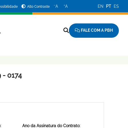
−
+
A
A
EN
PT
ES
ssibilidade
Alto Contraste
FALE COM A PBH
A
 - 0174
:
Ano da Assinatura do Contrato: