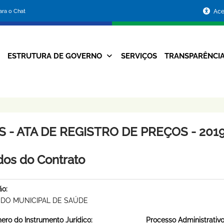
Portal
para o Chat
Ace
da
Prefeitura
ESTRUTURA DE GOVERNO
SERVIÇOS
TRANSPARÊNCI
Navegação
de
Principal
Belo
Horizonte
 - ATA DE REGISTRO DE PREÇOS - 2019
os do Contrato
ão:
DO MUNICIPAL DE SAÚDE
ro do Instrumento Jurídico:
Processo Administrativo