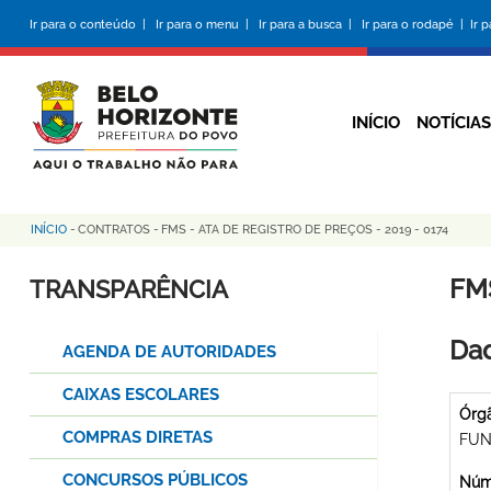
Pular
Ir para o conteúdo |
Ir para o menu |
Ir para a busca |
Ir para o rodapé |
Ir 
para
o
conteúdo
principal
INÍCIO
NOTÍCIAS
INÍCIO
-
CONTRATOS
-
FMS - ATA DE REGISTRO DE PREÇOS - 2019 - 0174
Trilha
de
FMS
TRANSPARÊNCIA
navegação
Dad
AGENDA DE AUTORIDADES
CAIXAS ESCOLARES
Órg
COMPRAS DIRETAS
FUN
CONCURSOS PÚBLICOS
Núme