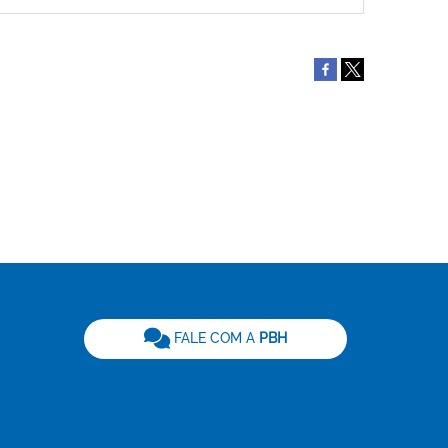
be
FALE COM A
PBH